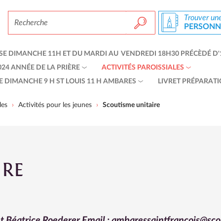
Chercher par
Trouver un
PERSONNE
Recherche avancée…
E DIMANCHE 11H ET DU MARDI AU VENDREDI 18H30 PRÉCÈDÉ D'
24 ANNÉE DE LA PRIÈRE
ACTIVITÉS PAROISSIALES
 DIMANCHE 9 H ST LOUIS 11 H AMBARES
LIVRET PRÉPARATI
les
Activités pour les jeunes
Scoutisme unitaire
IRE
 Béatrice Roederer Email : ambaressaintfrancois@scou