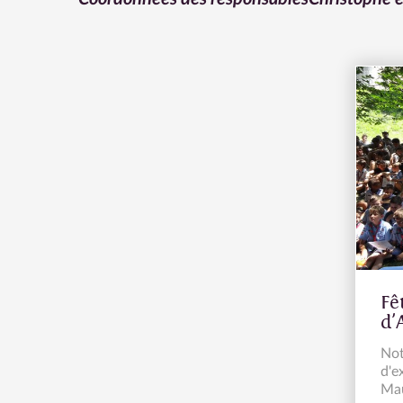
Fê
d'
Not
d'e
Mau