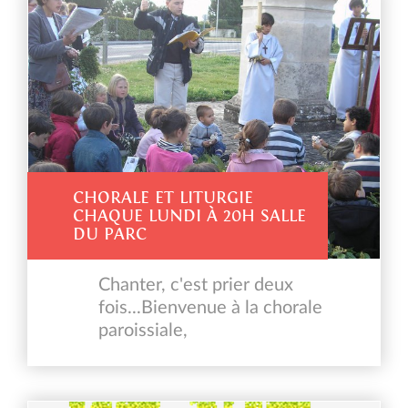
S
E
LIVRET PRÉPARATION MARIAGE P1-
/
60 ET BAPTÊME P60-64
P
A
R
O
I
S
E
CHORALE ET LITURGIE
CHAQUE LUNDI À 20H SALLE
DU PARC
Chanter, c'est prier deux
fois...Bienvenue à la chorale
paroissiale,