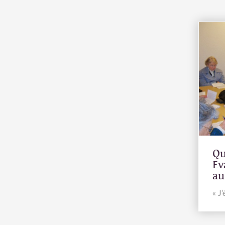
Qu
Ev
au
« J