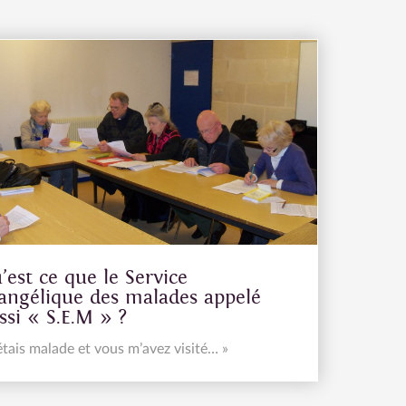
’est ce que le Service
angélique des malades appelé
ssi « S.E.M » ?
’étais malade et vous m’avez visité… »