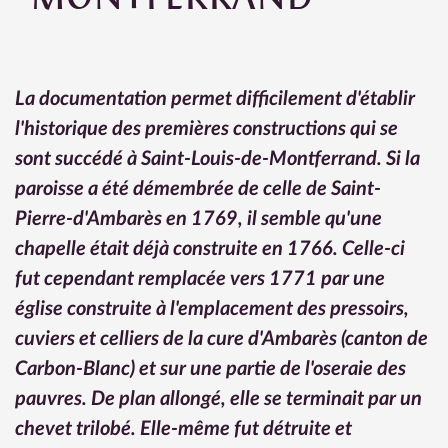
S
E
LIVRET PRÉPARATION MARIAGE P1-
/
60 ET BAPTÊME P60-64
P
A
La documentation permet difficilement d'établir 
R
O
l'historique des premières constructions qui se 
I
sont succédé à Saint-Louis-de-Montferrand. Si la 
S
E
paroisse a été démembrée de celle de Saint-
Pierre-d'Ambarès en 1769, il semble qu'une 
chapelle était déjà construite en 1766. Celle-ci 
fut cependant remplacée vers 1771 par une 
église construite à l'emplacement des pressoirs, 
cuviers et celliers de la cure d'Ambarès (canton de 
Carbon-Blanc) et sur une partie de l'oseraie des 
pauvres. De plan allongé, elle se terminait par un 
chevet trilobé. Elle-même fut détruite et 